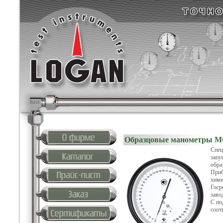
Образцовые манометры М
Спец
запу
обра
Приб
хими
Госр
заво
С по
соот